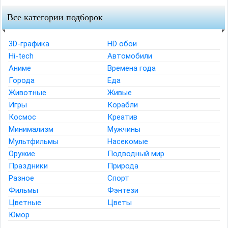
Все категории подборок
3D-графика
HD обои
Hi-tech
Автомобили
Аниме
Времена года
Города
Еда
Животные
Живые
Игры
Корабли
Космос
Креатив
Минимализм
Мужчины
Мультфильмы
Насекомые
Оружие
Подводный мир
Праздники
Природа
Разное
Спорт
Фильмы
Фэнтези
Цветные
Цветы
Юмор