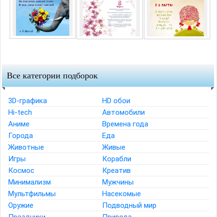
Все категории подборок
3D-графика
HD обои
Hi-tech
Автомобили
Аниме
Времена года
Города
Еда
Животные
Живые
Игры
Корабли
Космос
Креатив
Минимализм
Мужчины
Мультфильмы
Насекомые
Оружие
Подводный мир
Праздники
Природа