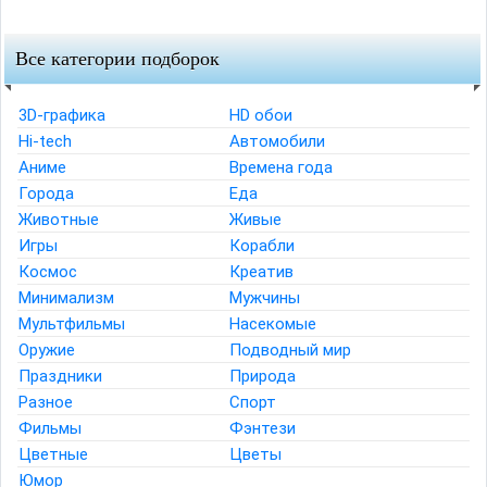
Все категории подборок
3D-графика
HD обои
Hi-tech
Автомобили
Аниме
Времена года
Города
Еда
Животные
Живые
Игры
Корабли
Космос
Креатив
Минимализм
Мужчины
Мультфильмы
Насекомые
Оружие
Подводный мир
Праздники
Природа
Разное
Спорт
Фильмы
Фэнтези
Цветные
Цветы
Юмор