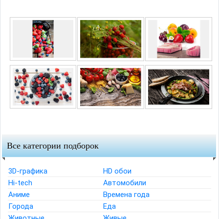
Все категории подборок
3D-графика
HD обои
Hi-tech
Автомобили
Аниме
Времена года
Города
Еда
Животные
Живые