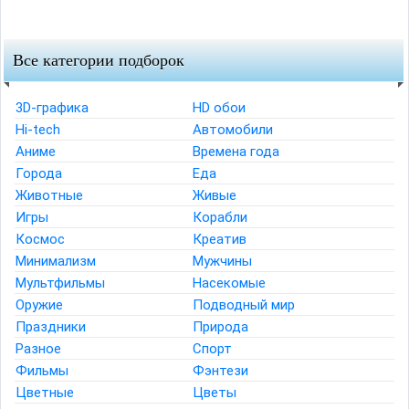
Все категории подборок
3D-графика
HD обои
Hi-tech
Автомобили
Аниме
Времена года
Города
Еда
Животные
Живые
Игры
Корабли
Космос
Креатив
Минимализм
Мужчины
Мультфильмы
Насекомые
Оружие
Подводный мир
Праздники
Природа
Разное
Спорт
Фильмы
Фэнтези
Цветные
Цветы