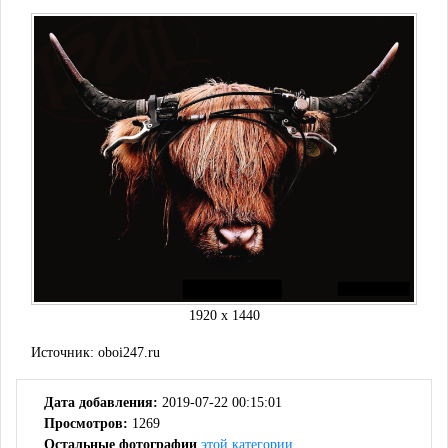
1920 x 1440
Источник:
oboi247.ru
Дата добавления:
2019-07-22 00:15:01
Просмотров:
1269
Остальные фотографии
этой категории