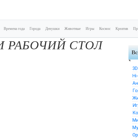
Времена года
Города
Девушки
Животные
Игры
Космос
Креатив
Пр
И РАБОЧИЙ СТОЛ
Вс
3D
Hi
Ан
Го
Ж
Иг
Ко
Ми
Му
Ор