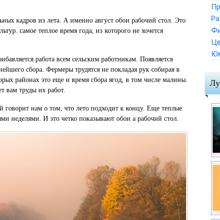
Пр
Ра
ных кадров из лета. А именно август обои рабочий стол. Это
Ф
ьтур. самое теплое время года, из которого не хочется
Цв
Ю
рибавляется работа всем сельским работникам. Появляется
нейшего сбора. Фермеры трудятся не покладая рук собирая в
орых районах это еще и время сбора ягод, в том числе малины.
Лу
т вам труды их работ.
й говорит нам о том, что лето подходит к концу. Еще теплые
ми неделями. И это четко показывают обои а рабочий стол.