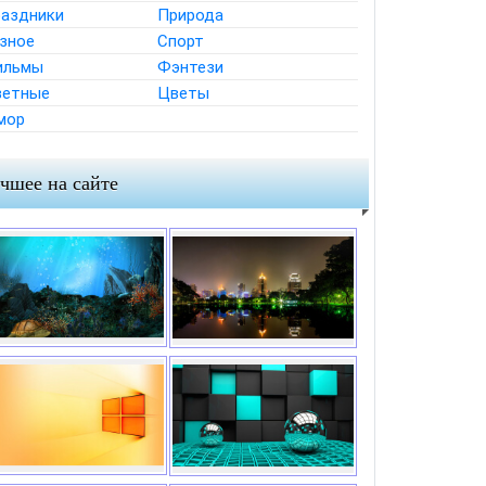
аздники
Природа
зное
Спорт
ильмы
Фэнтези
етные
Цветы
мор
чшее на сайте