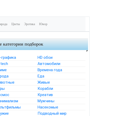
ирода
Цветы
Эротика
Юмор
е категории подборок
-графика
HD обои
-tech
Автомобили
име
Времена года
рода
Еда
ивотные
Живые
ры
Корабли
смос
Креатив
нимализм
Мужчины
льтфильмы
Насекомые
ужие
Подводный мир