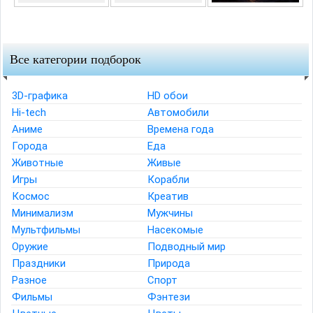
Все категории подборок
3D-графика
HD обои
Hi-tech
Автомобили
Аниме
Времена года
Города
Еда
Животные
Живые
Игры
Корабли
Космос
Креатив
Минимализм
Мужчины
Мультфильмы
Насекомые
Оружие
Подводный мир
Праздники
Природа
Разное
Спорт
Фильмы
Фэнтези