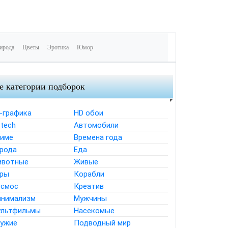
ирода
Цветы
Эротика
Юмор
е категории подборок
-графика
HD обои
-tech
Автомобили
име
Времена года
рода
Еда
ивотные
Живые
ры
Корабли
смос
Креатив
нимализм
Мужчины
льтфильмы
Насекомые
ужие
Подводный мир