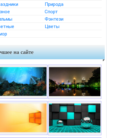
аздники
Природа
зное
Спорт
ильмы
Фэнтези
етные
Цветы
мор
чшее на сайте