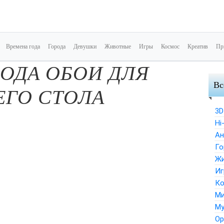
Времена года
Города
Девушки
Животные
Игры
Космос
Креатив
Пр
ОДА ОБОИ ДЛЯ
Вс
ЕГО СТОЛА
3D
Hi
Ан
Го
Ж
Иг
Ко
Ми
Му
Ор